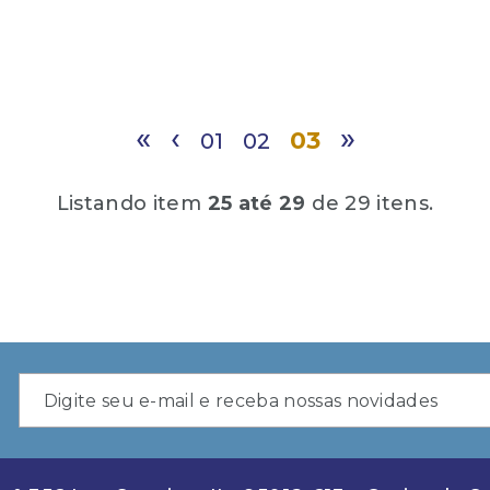
«
‹
»
03
01
02
Listando item
25 até 29
de 29 itens.